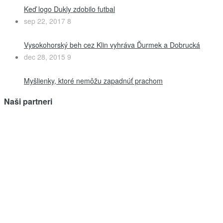
Keď logo Dukly zdobilo futbal
sep 22, 2017
8
Vysokohorský beh cez Klin vyhráva Ďurmek a Dobrucká
dec 28, 2015
9
Myšlienky, ktoré nemôžu zapadnúť prachom
Naši partneri