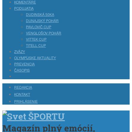
KOMENTÁRE
PODUJATIA
DUDINSKÁ 50KA
DUNAJSKÝ POHÁR
PAVLOVIČ CUP
VENGLOŠOV POHÁR
VITTEK CUP
TITELL CUP
ZVÄZY
OLYMPÍJSKE AKTUALITY
PREVENCIA
ČASOPIS
REDAKCIA
KONTAKT
PRIHLÁSENIE
Magazín plný emócií,