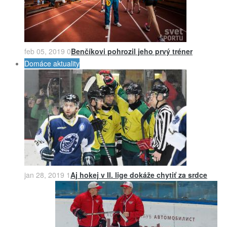
feb 05, 2019
0
Benčíkovi pohrozil jeho prvý tréner
Domáce aktuality
jan 28, 2019
1
Aj hokej v II. lige dokáže chytiť za srdce