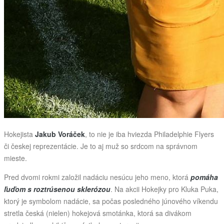
Hokejista
Jakub Voráček
, to nie je iba hviezda Philadelphie Flyers
či českej reprezentácie. Je to aj muž so srdcom na správnom
mieste.
Pred dvomi rokmi založil nadáciu nesúcu jeho meno, ktorá
pomáha
ľuďom s roztrúsenou sklerózou
. Na akcii Hokejky pro Kluka Puka,
ktorý je symbolom nadácie, sa počas posledného júnového víkendu
stretla česká (nielen) hokejová smotánka, ktorá sa divákom