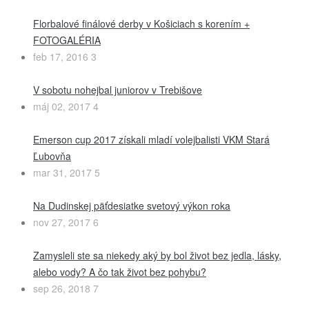
Florbalové finálové derby v Košiciach s korením +
FOTOGALÉRIA
feb 17, 2016
3
V sobotu nohejbal juniorov v Trebišove
máj 02, 2017
4
Emerson cup 2017 získali mladí volejbalisti VKM Stará
Ľubovňa
mar 31, 2017
5
Na Dudinskej päťdesiatke svetový výkon roka
nov 27, 2017
6
Zamysleli ste sa niekedy aký by bol život bez jedla, lásky,
alebo vody? A čo tak život bez pohybu?
sep 26, 2018
7