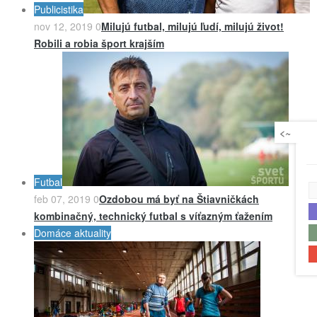
Publicistika
nov 12, 2019
0
Milujú futbal, milujú ľudí, milujú život!
Robili a robia šport krajším
<~
Futbal
feb 07, 2019
0
Ozdobou má byť na Štiavničkách
kombinačný, technický futbal s víťazným ťažením
Domáce aktuality