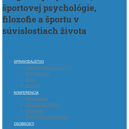
športovej psychológie,
filozofie a športu v
súvislostiach života
Skip to content
SPRAVODAJSTVO
DOMÁCE SPRAVODAJSTVO
FOTOGALÉRIE
BLOG
ZDRAVIE
KONFERENCIA
DEKLARÁCIA
DIEŤA RODIČ ŠPORT
PROGRAM
PARTNERI KONFERENCIE
OSOBNOSTI