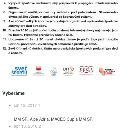
Vyberáme
jún 12, 2017
1
MM SR, Alpe Adria, MACEC Cup a MM SR
apr 10, 2016
2