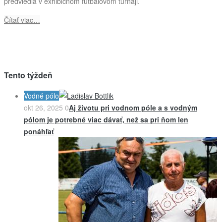
predviedla v exhibičnom futbalovom turnaji.
Čítať viac…
Tento týždeň
Vodné pólo
okt 26, 2025
0
Aj životu pri vodnom póle a s vodným
pólom je potrebné viac dávať, než sa pri ňom len
ponáhľať