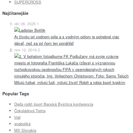
SUPERCROSS
Najčítanejšie
okt 26, 2025
1
Aj životu pri vodnom póle a s vodným pólom je potrebné viac
dávať, než sa pri ňom len ponáhľať
nov 12, 2019
2
Milujú futbal, milujú ľudí, milujú život! Robili a robia šport krajším
Popular Tags
Dieťa rodič šport Banská Bystrica konferencia
Čokoládová Tretra
trial
anaboliká
MX Slovakia