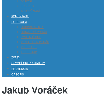
AKTIVNI
LEGENDY
SPOLOČNOSŤ
KOMENTÁRE
PODUJATIA
DUDINSKÁ 50KA
DUNAJSKÝ POHÁR
PAVLOVIČ CUP
VENGLOŠOV POHÁR
VITTEK CUP
TITELL CUP
ZVÄZY
OLYMPÍJSKE AKTUALITY
PREVENCIA
ČASOPIS
Jakub Voráček