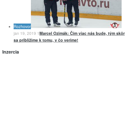
Rozhovor
jan 19, 2019
1
Marcel Ozimák: Čím viac nás bude, tým skôr
sa priblížime k tomu, v čo veríme!
Inzercia