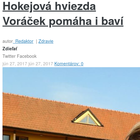
Hokejová hviezda
Voráček pomáha i baví
autor
Redaktor
|
Zdravie
Zdieľať
Twitter
Facebook
jún 27, 2017
jún 27, 2017
Komentárov: 0