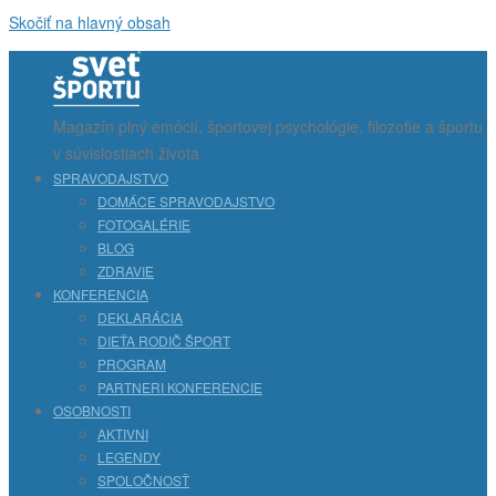
Skočiť na hlavný obsah
Magazín plný emócií, športovej psychológie, filozofie a športu
v súvislostiach života
SPRAVODAJSTVO
DOMÁCE SPRAVODAJSTVO
FOTOGALÉRIE
BLOG
ZDRAVIE
KONFERENCIA
DEKLARÁCIA
DIEŤA RODIČ ŠPORT
PROGRAM
PARTNERI KONFERENCIE
OSOBNOSTI
AKTIVNI
LEGENDY
SPOLOČNOSŤ