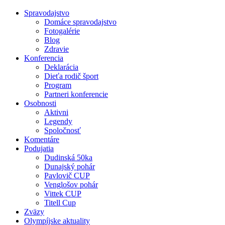
Spravodajstvo
Domáce spravodajstvo
Fotogalérie
Blog
Zdravie
Konferencia
Deklarácia
Dieťa rodič šport
Program
Partneri konferencie
Osobnosti
Aktivni
Legendy
Spoločnosť
Komentáre
Podujatia
Dudinská 50ka
Dunajský pohár
Pavlovič CUP
Venglošov pohár
Vittek CUP
Titell Cup
Zväzy
Olympíjske aktuality