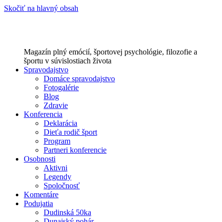
Skočiť na hlavný obsah
Magazín plný emócií, športovej psychológie, filozofie a
športu v súvislostiach života
Spravodajstvo
Domáce spravodajstvo
Fotogalérie
Blog
Zdravie
Konferencia
Deklarácia
Dieťa rodič šport
Program
Partneri konferencie
Osobnosti
Aktivni
Legendy
Spoločnosť
Komentáre
Podujatia
Dudinská 50ka
Dunajský pohár