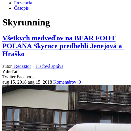
Prevencia
Časopis
Skyrunning
Všetkých medveďov na BEAR FOOT
POĽANA Skyrace predbehli Jenejová a
Hraško
autor
Redaktor
|
Tlačová správa
Zdieľať
Twitter
Facebook
aug 15, 2018
aug 15, 2018
Komentárov: 0