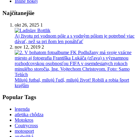
Inline hokej
Najčítanejšie
okt 26, 2025
1
Aj životu pri vodnom póle a s vodným pólom je potrebné viac
dávať, než sa pri ňom len ponáhľať
nov 12, 2019
2
Milujú futbal, milujú ľudí, milujú život! Robili a robia šport
krajším
Popular Tags
legenda
atletika chôdza
Motokros
Coutrycross
motosport
anaboliká