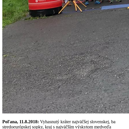
Poľana, 11.8.2018:
Vyhasnutý kráter najväčšej slovenskej, ba
stredoeurópskej sopky, kraj s najväčším výskytom medveďa