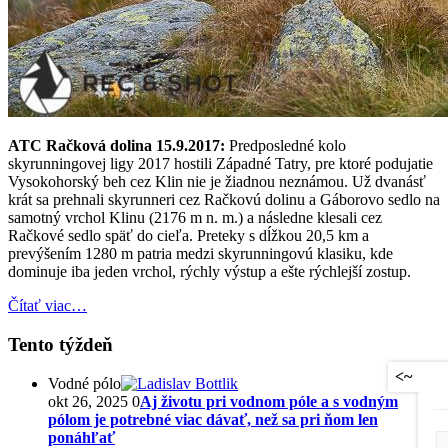
ATC Račková dolina 15.9.2017:
Predposledné kolo
skyrunningovej ligy 2017 hostili Západné Tatry, pre ktoré podujatie
Vysokohorský beh cez Klin nie je žiadnou neznámou. Už dvanásť
krát sa prehnali skyrunneri cez Račkovú dolinu a Gáborovo sedlo na
samotný vrchol Klinu (2176 m n. m.) a následne klesali cez
Račkové sedlo späť do cieľa. Preteky s dĺžkou 20,5 km a
prevýšením 1280 m patria medzi skyrunningovú klasiku, kde
dominuje iba jeden vrchol, rýchly výstup a ešte rýchlejší zostup.
Čítať viac…
Tento týždeň
<~
Vodné pólo
okt 26, 2025
0
Aj životu pri vodnom póle a s vodným
pólom je potrebné viac dávať, než sa pri ňom len
ponáhľať