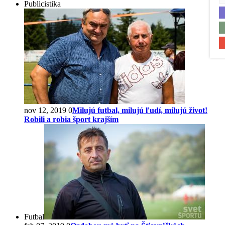
Publicistika
nov 12, 2019
0
Milujú futbal, milujú ľudí, milujú život!
Robili a robia šport krajším
Futbal