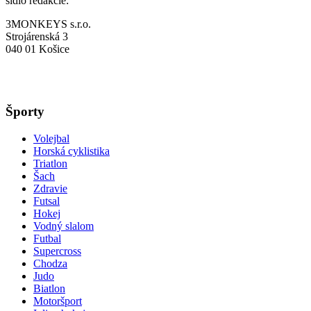
sídlo redakcie:
3MONKEYS s.r.o.
Strojárenská 3
040 01 Košice
Športy
Volejbal
Horská cyklistika
Triatlon
Šach
Zdravie
Futsal
Hokej
Vodný slalom
Futbal
Supercross
Chodza
Judo
Biatlon
Motoršport