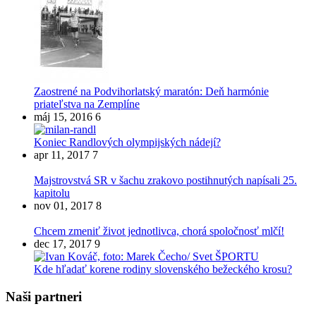
Zaostrené na Podvihorlatský maratón: Deň harmónie
priateľstva na Zemplíne
máj 15, 2016
6
Koniec Randlových olympijských nádejí?
apr 11, 2017
7
Majstrovstvá SR v šachu zrakovo postihnutých napísali 25.
kapitolu
nov 01, 2017
8
Chcem zmeniť život jednotlivca, chorá spoločnosť mlčí!
dec 17, 2017
9
Kde hľadať korene rodiny slovenského bežeckého krosu?
Naši partneri