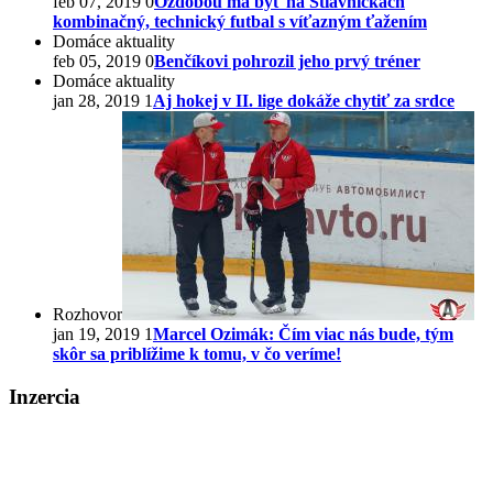
feb 07, 2019
0
Ozdobou má byť na Štiavničkách
kombinačný, technický futbal s víťazným ťažením
Domáce aktuality
feb 05, 2019
0
Benčíkovi pohrozil jeho prvý tréner
Domáce aktuality
jan 28, 2019
1
Aj hokej v II. lige dokáže chytiť za srdce
Rozhovor
jan 19, 2019
1
Marcel Ozimák: Čím viac nás bude, tým
skôr sa priblížime k tomu, v čo veríme!
Inzercia