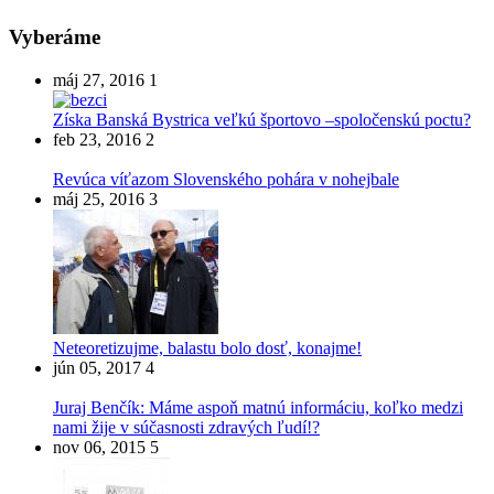
Vyberáme
máj 27, 2016
1
Získa Banská Bystrica veľkú športovo –spoločenskú poctu?
feb 23, 2016
2
Revúca víťazom Slovenského pohára v nohejbale
máj 25, 2016
3
Neteoretizujme, balastu bolo dosť, konajme!
jún 05, 2017
4
Juraj Benčík: Máme aspoň matnú informáciu, koľko medzi
nami žije v súčasnosti zdravých ľudí!?
nov 06, 2015
5