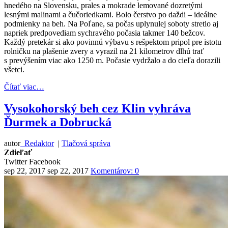
hnedého na Slovensku, prales a mokrade lemované dozretými
lesnými malinami a čučoriedkami. Bolo čerstvo po daždi – ideálne
podmienky na beh. Na Poľane, sa počas uplynulej soboty stretlo aj
napriek predpovediam sychravého počasia takmer 140 bežcov.
Každý pretekár si ako povinnú výbavu s rešpektom pripol pre istotu
rolničku na plašenie zvery a vyrazil na 21 kilometrov dlhú trať
s prevýšením viac ako 1250 m. Počasie vydržalo a do cieľa dorazili
všetci.
Čítať viac…
Vysokohorský beh cez Klin vyhráva
Ďurmek a Dobrucká
autor
Redaktor
|
Tlačová správa
Zdieľať
Twitter
Facebook
sep 22, 2017
sep 22, 2017
Komentárov: 0