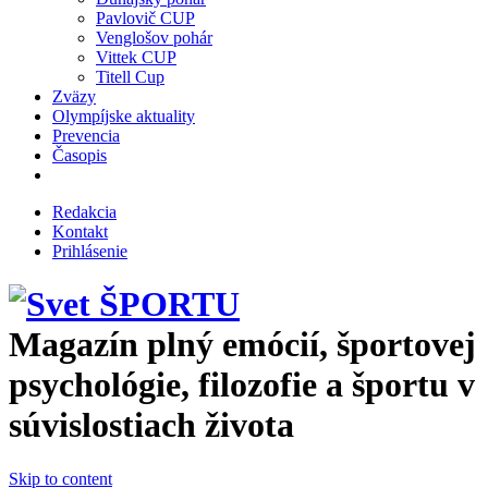
Pavlovič CUP
Venglošov pohár
Vittek CUP
Titell Cup
Zväzy
Olympíjske aktuality
Prevencia
Časopis
Redakcia
Kontakt
Prihlásenie
Magazín plný emócií, športovej
psychológie, filozofie a športu v
súvislostiach života
Skip to content