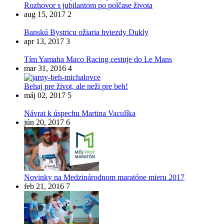
Rozhovor s jubilantom po polčase života
aug 15, 2017
2
Banskú Bystricu ožiaria hviezdy Dukly
apr 13, 2017
3
Tím Yamaha Maco Racing cestuje do Le Mans
mar 31, 2016
4
Behaj pre život, ale neži pre beh!
máj 02, 2017
5
Návrat k úspechu Martina Vaculíka
jún 20, 2017
6
Novinky na Medzinárodnom maratóne mieru 2017
feb 21, 2016
7