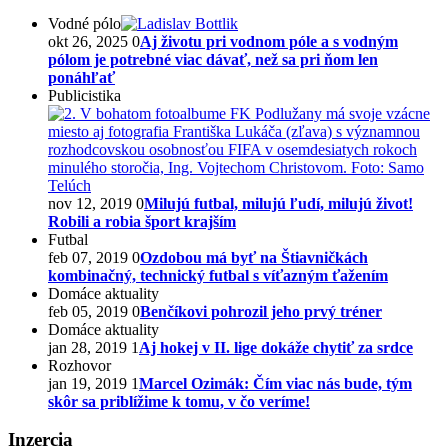
Vodné pólo
okt 26, 2025
0
Aj životu pri vodnom póle a s vodným
pólom je potrebné viac dávať, než sa pri ňom len
ponáhľať
Publicistika
nov 12, 2019
0
Milujú futbal, milujú ľudí, milujú život!
Robili a robia šport krajším
Futbal
feb 07, 2019
0
Ozdobou má byť na Štiavničkách
kombinačný, technický futbal s víťazným ťažením
Domáce aktuality
feb 05, 2019
0
Benčíkovi pohrozil jeho prvý tréner
Domáce aktuality
jan 28, 2019
1
Aj hokej v II. lige dokáže chytiť za srdce
Rozhovor
jan 19, 2019
1
Marcel Ozimák: Čím viac nás bude, tým
skôr sa priblížime k tomu, v čo veríme!
Inzercia