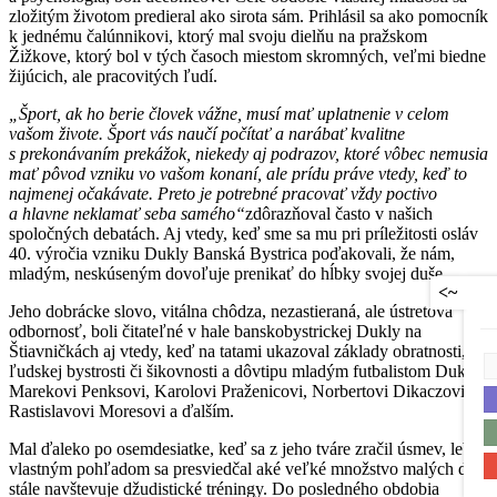
zložitým životom predieral ako sirota sám. Prihlásil sa ako pomocník
k jednému čalúnnikovi, ktorý mal svoju dielňu na pražskom
Žižkove, ktorý bol v tých časoch miestom skromných, veľmi biedne
žijúcich, ale pracovitých ľudí.
„Šport, ak ho berie človek vážne, musí mať uplatnenie v celom
vašom živote. Šport vás naučí počítať a narábať kvalitne
s prekonávaním prekážok, niekedy aj podrazov, ktoré vôbec nemusia
mať pôvod vzniku vo vašom konaní, ale prídu práve vtedy, keď to
najmenej očakávate. Preto je potrebné pracovať vždy poctivo
a hlavne neklamať seba samého“
zdôrazňoval často v našich
spoločných debatách. Aj vtedy, keď sme sa mu pri príležitosti osláv
40. výročia vzniku Dukly Banská Bystrica poďakovali, že nám,
mladým, neskúseným dovoľuje prenikať do hĺbky svojej duše.
<~
Jeho dobrácke slovo, vitálna chôdza, nezastieraná, ale ústretová
odbornosť, boli čitateľné v hale banskobystrickej Dukly na
Štiavničkách aj vtedy, keď na tatami ukazoval základy obratnosti,
ľudskej bystrosti či šikovnosti a dôvtipu mladým futbalistom Dukly
Marekovi Penksovi, Karolovi Praženicovi, Norbertovi Dikaczovi,
Rastislavovi Moresovi a ďalším.
Mal ďaleko po osemdesiatke, keď sa z jeho tváre zračil úsmev, lebo
vlastným pohľadom sa presviedčal aké veľké množstvo malých detí
stále navštevuje džudistické tréningy. Do posledného obdobia