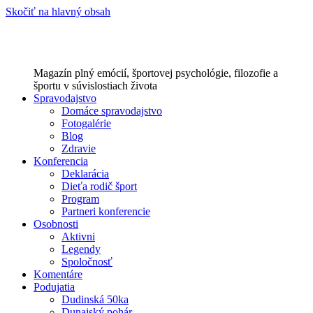
Skočiť na hlavný obsah
Magazín plný emócií, športovej psychológie, filozofie a
športu v súvislostiach života
Spravodajstvo
Domáce spravodajstvo
Fotogalérie
Blog
Zdravie
Konferencia
Deklarácia
Dieťa rodič šport
Program
Partneri konferencie
Osobnosti
Aktivni
Legendy
Spoločnosť
Komentáre
Podujatia
Dudinská 50ka
Dunajský pohár