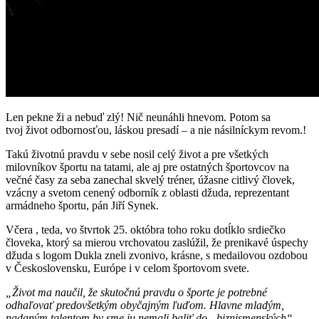
Len pekne ži a nebuď zlý! Nič neunáhli hnevom. Potom sa
tvoj život odbornosťou, láskou presadí – a nie násilníckym revom.!
Takú životnú pravdu v sebe nosil celý život a pre všetkých
milovníkov športu na tatami, ale aj pre ostatných športovcov na
večné časy za seba zanechal skvelý tréner, úžasne citlivý človek,
vzácny a svetom cenený odborník z oblasti džuda, reprezentant
armádneho športu, pán Jiří Synek.
Včera , teda, vo štvrtok 25. októbra toho roku dotĺklo srdiečko
človeka, ktorý sa mierou vrchovatou zaslúžil, že prenikavé úspechy
džuda s logom Dukla zneli zvonivo, krásne, s medailovou ozdobou
v Československu, Európe i v celom športovom svete.
„Život ma naučil, že skutočnú pravdu o športe je potrebné
odhaľovať predovšetkým obyčajným ľuďom. Hlavne mladým,
nadaným talentom by sme ju nemali baliť do „biznismenských“