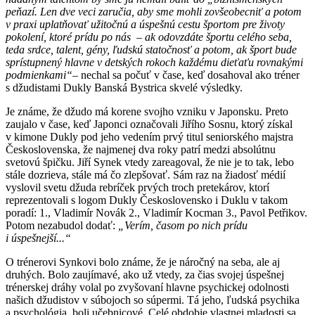
peňazí. Len dve veci zaručia, aby sme mohli zovšeobecniť a potom
v praxi uplatňovať užitočnú a úspešnú cestu športom pre životy
pokolení, ktoré prídu po nás – ak odovzdáte športu celého seba,
teda srdce, talent, gény, ľudskú statočnosť a potom, ak šport bude
sprístupnený hlavne v detských rokoch každému dieťaťu rovnakými
podmienkami“
– nechal sa počuť v čase, keď dosahoval ako tréner
s džudistami Dukly Banská Bystrica skvelé výsledky.
Je známe, že džudo má korene svojho vzniku v Japonsku. Preto
zaujalo v čase, keď Japonci označovali Jiřího Sosnu, ktorý získal
v kimone Dukly pod jeho vedením prvý titul seniorského majstra
Československa, že najmenej dva roky patrí medzi absolútnu
svetovú špičku. Jiří Synek vtedy zareagoval, že nie je to tak, lebo
stále dozrieva, stále má čo zlepšovať. Sám raz na žiadosť médií
vyslovil svetu džuda rebríček prvých troch pretekárov, ktorí
reprezentovali s logom Dukly Československo i Duklu v takom
poradí: 1., Vladimír Novák 2., Vladimír Kocman 3., Pavol Petřikov.
Potom nezabudol dodať:
„Verím, časom po nich prídu
i úspešnejší...“
O trénerovi Synkovi bolo známe, že je náročný na seba, ale aj
druhých. Bolo zaujímavé, ako už vtedy, za čias svojej úspešnej
trénerskej dráhy volal po zvyšovaní hlavne psychickej odolnosti
našich džudistov v súbojoch so súpermi. Tá jeho, ľudská psychika
a psychológia, boli učebnicové. Celé obdobie vlastnej mladosti sa