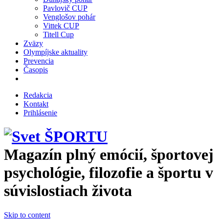
Pavlovič CUP
Venglošov pohár
Vittek CUP
Titell Cup
Zväzy
Olympíjske aktuality
Prevencia
Časopis
Redakcia
Kontakt
Prihlásenie
Magazín plný emócií, športovej
psychológie, filozofie a športu v
súvislostiach života
Skip to content