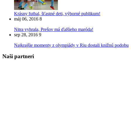
Krásny futbal, šťastné deti, výborné publikum!
máj 06, 2016
8
Nitra vyhrala, Prešov má ďalšieho maróda!
sep 28, 2016
9
Najkrajšie momenty z olympiády v Riu dostali knižnú podobu
Naši partneri