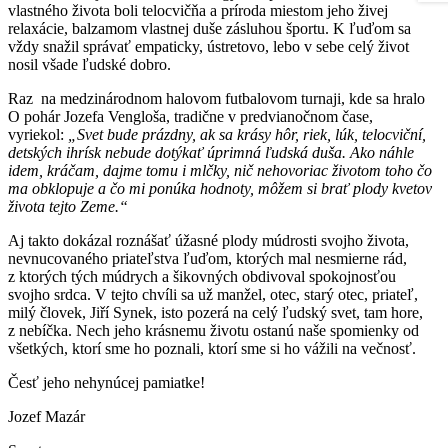
vlastného života boli telocvičňa a príroda miestom jeho živej
relaxácie, balzamom vlastnej duše zásluhou športu. K ľuďom sa
vždy snažil správať empaticky, ústretovo, lebo v sebe celý život
nosil všade ľudské dobro.
Raz na medzinárodnom halovom futbalovom turnaji, kde sa hralo
O pohár Jozefa Vengloša, tradične v predvianočnom čase,
vyriekol:
„Svet bude prázdny, ak sa krásy hôr, riek, lúk, telocviční,
detských ihrísk nebude dotýkať úprimná ľudská duša. Ako náhle
idem, kráčam, dajme tomu i mlčky, nič nehovoriac životom toho čo
ma obklopuje a čo mi ponúka hodnoty, môžem si brať plody kvetov
života tejto Zeme.“
Aj takto dokázal roznášať úžasné plody múdrosti svojho života,
nevnucovaného priateľstva ľuďom, ktorých mal nesmierne rád,
z ktorých tých múdrych a šikovných obdivoval spokojnosťou
svojho srdca. V tejto chvíli sa už manžel, otec, starý otec, priateľ,
milý človek, Jiří Synek, isto pozerá na celý ľudský svet, tam hore,
z nebíčka. Nech jeho krásnemu životu ostanú naše spomienky od
všetkých, ktorí sme ho poznali, ktorí sme si ho vážili na večnosť.
Česť jeho nehynúcej pamiatke!
Jozef Mazár