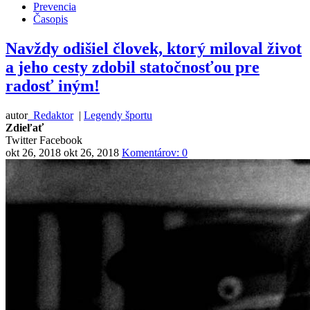
Prevencia
Časopis
Navždy odišiel človek, ktorý miloval život
a jeho cesty zdobil statočnosťou pre
radosť iným!
autor
Redaktor
|
Legendy športu
Zdieľať
Twitter
Facebook
okt 26, 2018
okt 26, 2018
Komentárov: 0