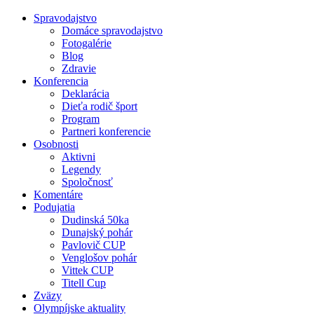
Spravodajstvo
Domáce spravodajstvo
Fotogalérie
Blog
Zdravie
Konferencia
Deklarácia
Dieťa rodič šport
Program
Partneri konferencie
Osobnosti
Aktivni
Legendy
Spoločnosť
Komentáre
Podujatia
Dudinská 50ka
Dunajský pohár
Pavlovič CUP
Venglošov pohár
Vittek CUP
Titell Cup
Zväzy
Olympíjske aktuality