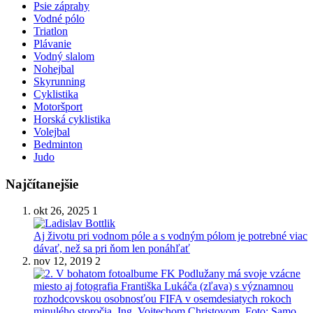
Psie záprahy
Vodné pólo
Triatlon
Plávanie
Vodný slalom
Nohejbal
Skyrunning
Cyklistika
Motoršport
Horská cyklistika
Volejbal
Bedminton
Judo
Najčítanejšie
okt 26, 2025
1
Aj životu pri vodnom póle a s vodným pólom je potrebné viac
dávať, než sa pri ňom len ponáhľať
nov 12, 2019
2