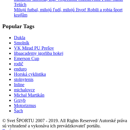
Milujú futbal, milujú ľudí, milujú život! Robili a robia šport
krajším
Popular Tags
Dukla
Smolník
VK Mirad PU Prešov
libaacademy igorliba hokej
Emerson Cup
rodič
enduro
Horská cyklistika
stolnytenis
Inline
michalovce
Michal Martikán
Grzyb
Motorizmus
Šach
© Svet ŠPORTU 2007 - 2019. All Rights Reserved/ Autorské práva
sú vyhradené a vykonáva ich prevádzkovateľ portálu.