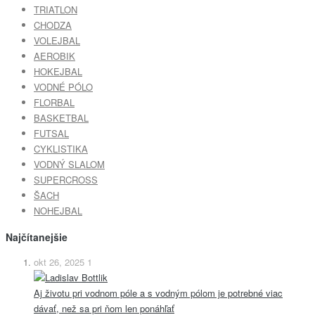
TRIATLON
CHODZA
VOLEJBAL
AEROBIK
HOKEJBAL
VODNÉ PÓLO
FLORBAL
BASKETBAL
FUTSAL
CYKLISTIKA
VODNÝ SLALOM
SUPERCROSS
ŠACH
NOHEJBAL
Najčítanejšie
okt 26, 2025
1
Aj životu pri vodnom póle a s vodným pólom je potrebné viac
dávať, než sa pri ňom len ponáhľať