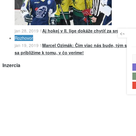
jan 28, 2019
1
Aj hokej v II. lige dokáže chytiť za srdce
<~
Rozhovor
jan 19, 2019
1
Marcel Ozimák: Čím viac nás bude, tým skôr
sa priblížime k tomu, v čo veríme!
Inzercia