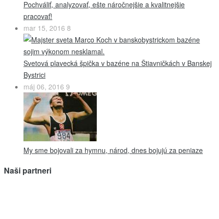
Pochváliť, analyzovať, ešte náročnejšie a kvalitnejšie
pracovať!
mar 15, 2016
8
Svetová plavecká špička v bazéne na Štiavničkách v Banskej
Bystrici
máj 06, 2016
9
My sme bojovali za hymnu, národ, dnes bojujú za peniaze
Naši partneri