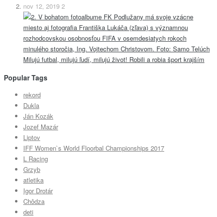
nov 12, 2019
2
Milujú futbal, milujú ľudí, milujú život! Robili a robia šport krajším
Popular Tags
rekord
Dukla
Ján Kozák
Jozef Mazár
Liptov
IFF Women`s World Floorbal Championships 2017
L Racing
Grzyb
atletika
Igor Drotár
Chôdza
deti