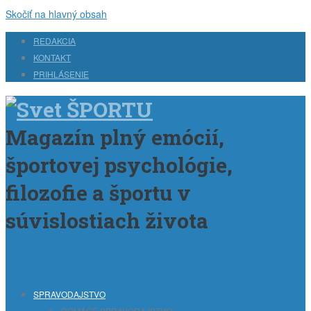
Skočiť na hlavný obsah
REDAKCIA
KONTAKT
PRIHLÁSENIE
Magazín plný emócií,
športovej psychológie,
filozofie a športu v
súvislostiach života
Skip to content
SPRAVODAJSTVO
DOMÁCE SPRAVODAJSTVO