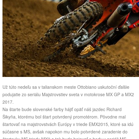
Už túto nedeľu sa v talianskom meste Ottobiano uskutoční ďalšie
podujatie zo seriálu Majstrovstiev sveta v motokrose MX GP a MX2
2017.
Na štarte bude slovenské farby hájiť opäť náš jazdec Richard
Šikyňa, ktorému bol štart potvrdený promotérom. Pôvodne mal
štartovať na majstrovstvách Európy v triede EMX2015, ktoré sa idú
súčasne s MS, avšak napokon mu bolo potvrdené zaradenie do
štartovky MS triedy MX2 a tak bude bojovať o body v seriáli MS.