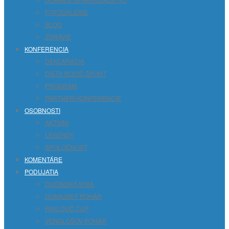
FOTOGALÉRIE
BLOG
ZDRAVIE
KONFERENCIA
DEKLARÁCIA
DIEŤA RODIČ ŠPORT
PROGRAM
PARTNERI KONFERENCIE
OSOBNOSTI
AKTIVNI
LEGENDY
SPOLOČNOSŤ
KOMENTÁRE
PODUJATIA
DUDINSKÁ 50KA
DUNAJSKÝ POHÁR
PAVLOVIČ CUP
VENGLOŠOV POHÁR