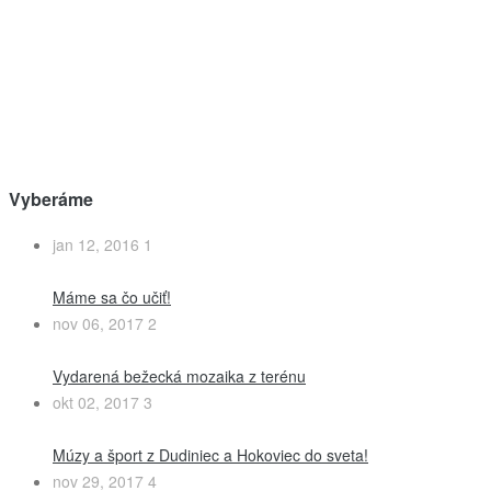
Vyberáme
jan 12, 2016
1
Máme sa čo učiť!
nov 06, 2017
2
Vydarená bežecká mozaika z terénu
okt 02, 2017
3
Múzy a šport z Dudiniec a Hokoviec do sveta!
nov 29, 2017
4