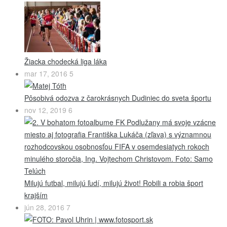
Žiacka chodecká liga láka
mar 17, 2016
5
Pôsobivá odozva z čarokrásnych Dudiniec do sveta športu
nov 12, 2019
6
Milujú futbal, milujú ľudí, milujú život! Robili a robia šport
krajším
jún 28, 2016
7