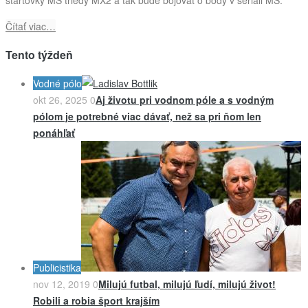
Čítať viac…
Tento týždeň
Vodné pólo
okt 26, 2025
0
Aj životu pri vodnom póle a s vodným
pólom je potrebné viac dávať, než sa pri ňom len
ponáhľať
Publicistika
nov 12, 2019
0
Milujú futbal, milujú ľudí, milujú život!
Robili a robia šport krajším