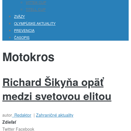
VITTEK CUP
TITELL CUP
ZVÄZY
OLYMPÍJSKE AKTUALITY
PREVENCIA
ČASOPIS
Motokros
Richard Šikyňa opäť
medzi svetovou elitou
autor
Redaktor
|
Zahraničné aktuality
Zdieľať
Twitter
Facebook