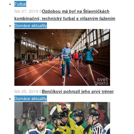
Futbal
feb 07, 2019
0
Ozdobou má byť na Štiavničkách
kombinačný, technický futbal s víťazným ťažením
Domáce aktuality
feb 05, 2019
0
Benčíkovi pohrozil jeho prvý tréner
Domáce aktuality