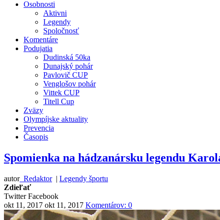
Osobnosti
Aktivni
Legendy
Spoločnosť
Komentáre
Podujatia
Dudinská 50ka
Dunajský pohár
Pavlovič CUP
Venglošov pohár
Vittek CUP
Titell Cup
Zväzy
Olympíjske aktuality
Prevencia
Časopis
Spomienka na hádzanársku legendu Karol
autor
Redaktor
|
Legendy športu
Zdieľať
Twitter
Facebook
okt 11, 2017
okt 11, 2017
Komentárov: 0