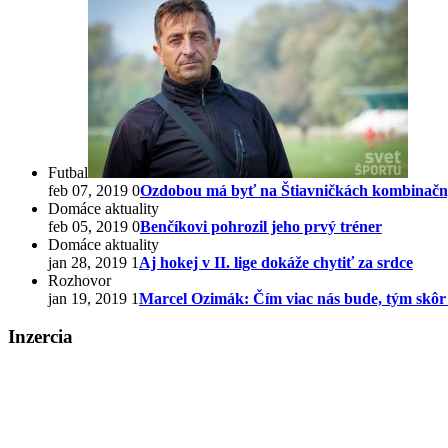
Futbal
feb 07, 2019
0
Ozdobou má byť na Štiavničkách kombinačný,
Domáce aktuality
feb 05, 2019
0
Benčíkovi pohrozil jeho prvý tréner
Domáce aktuality
jan 28, 2019
1
Aj hokej v II. lige dokáže chytiť za srdce
Rozhovor
jan 19, 2019
1
Marcel Ozimák: Čím viac nás bude, tým skôr s
Inzercia