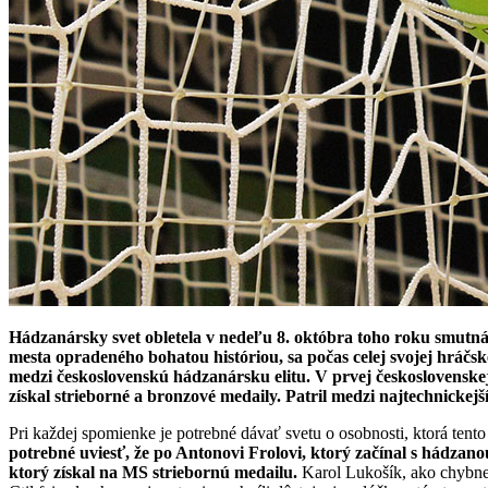
Hádzanársky svet obletela v nedeľu 8. októbra toho roku smutná
mesta opradeného bohatou históriou, sa počas celej svojej hráčs
medzi československú hádzanársku elitu. V prvej československej l
získal strieborné a bronzové medaily. Patril medzi najtechnicke
Pri každej spomienke je potrebné dávať svetu o osobnosti, ktorá tent
potrebné uviesť, že po Antonovi Frolovi, ktorý začínal s hádzan
ktorý získal na MS striebornú medailu.
Karol Lukošík, ako chybne