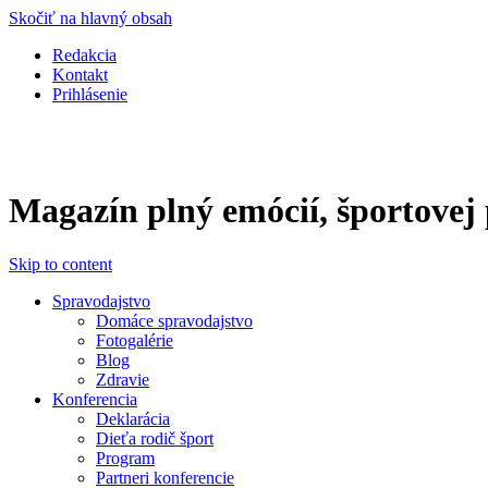
Skočiť na hlavný obsah
Redakcia
Kontakt
Prihlásenie
Magazín plný emócií, športovej p
Skip to content
Spravodajstvo
Domáce spravodajstvo
Fotogalérie
Blog
Zdravie
Konferencia
Deklarácia
Dieťa rodič šport
Program
Partneri konferencie