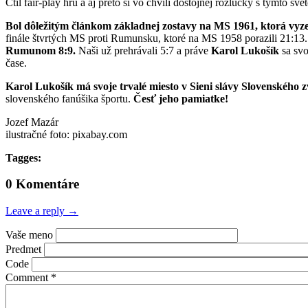
Ctil fair-play hru a aj preto si vo chvíli dôstojnej rozlúčky s týmto sv
Bol dôležitým článkom základnej zostavy na MS 1961, ktorá vyz
finále štvrtých MS proti Rumunsku, ktoré na MS 1958 porazili 21:13
Rumunom 8:9.
Naši už prehrávali 5:7 a práve
Karol Lukošík
sa svo
čase.
Karol Lukošík má svoje trvalé miesto v Sieni slávy Slovenského z
slovenského fanúšika športu.
Česť jeho pamiatke!
Jozef Mazár
ilustračné foto: pixabay.com
Tagges:
0 Komentáre
Leave a reply →
Vaše meno
Predmet
Code
Comment
*