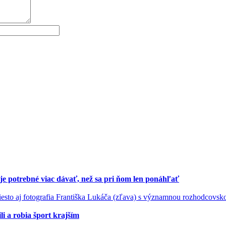
je potrebné viac dávať, než sa pri ňom len ponáhľať
li a robia šport krajším