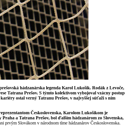
v prešovská hádzanárska legenda Karol Lukošík. Rodák z Levoče,
drese Tatrana Prešov. S týmto kolektívom vybojoval vzácny postup
 kariéry ostal verný Tatranu Prešov, v najvyššej súťaži s ním
 reprezentantom Československa, Karolom Lukošíkom je
kly Praha a Tatrana Prešov, bol ďalším hádzanárom zo Slovenska,
, ani prvým Slovákom v národnom tíme hádzanárov Československa.