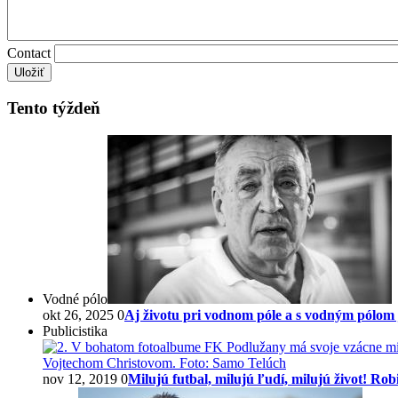
Contact
Tento týždeň
Vodné pólo
okt 26, 2025
0
Aj životu pri vodnom póle a s vodným pólom 
Publicistika
nov 12, 2019
0
Milujú futbal, milujú ľudí, milujú život! Robi