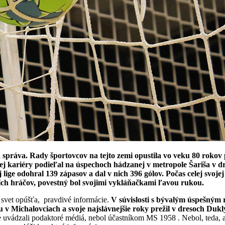
 správa. Rady športovcov na tejto zemi opustila vo veku 80 roko
kej kariéry podieľal na úspechoch hádzanej v metropole Šariša v 
ige odohral 139 zápasov a dal v nich 396 gólov. Počas celej svojej
jších hráčov, povestný bol svojimi vykláňačkami ľavou rukou.
o svet opúšťa, pravdivé informácie.
V súvislosti s bývalým úspešným
ou v Michalovciach a svoje najslávnejšie roky prežil v dresoch Du
 uvádzali podaktoré médiá, nebol účastníkom MS 1958 . Nebol, teda