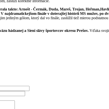
etom, zaslúži korektné informácie.
erala takto: Arnošt - Čermák, Duda, Mareš, Trojan, Heřman,Havlí
.
V najdramatickejšom finále v doterajšej histórii MS mužov, po d
jim jediným gólom, ktorý dal vo finále, zaslúžil tiež mierou podstatn
väzu hádzanej a Sieni slávy športovcov okresu Prešov.
Vďaka svojim