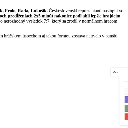
k, Frolo, Rada, Lukošík.
Československí reprezentanti nastúpili vo
voch predĺženiach 2x5 minút nakoniec podľahli lepšie hrajúcim
ou o nerozhodný výsledok 7:7, ktorý sa zrodil v normálnom hracom
 hráčskym úspechom aj takou formou zostáva natrvalo v pamäti
<~