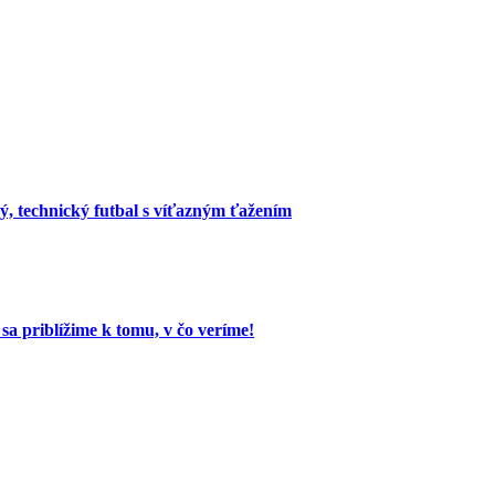
 technický futbal s víťazným ťažením
a priblížime k tomu, v čo veríme!