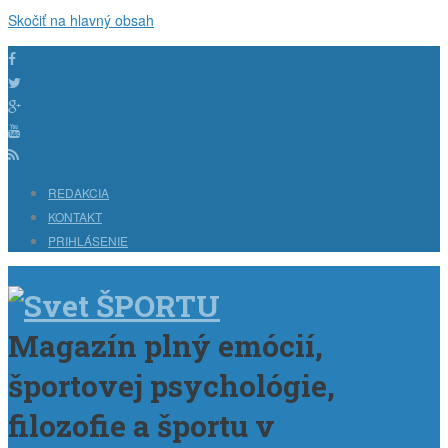
Skočiť na hlavný obsah
REDAKCIA
KONTAKT
PRIHLÁSENIE
Magazín plný emócií,
športovej psychológie,
filozofie a športu v