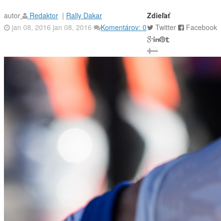
autor
Redaktor
|
Rally Dakar
Zdieľať
jan 08, 2016
jan 08, 2016
Komentárov: 0
Twitter
Facebook