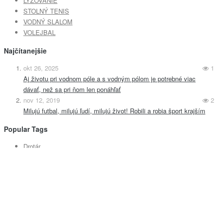
LYŽOVANIE
STOLNÝ TENIS
VODNÝ SLALOM
VOLEJBAL
Najčítanejšie
okt 26, 2025
1
Aj životu pri vodnom póle a s vodným pólom je potrebné viac
dávať, než sa pri ňom len ponáhľať
nov 12, 2019
2
Milujú futbal, milujú ľudí, milujú život! Robili a robia šport krajším
Popular Tags
Drotár
michalovce
Vodné pólo
Beh na vežu
motosport
Mikulov
Dieťa