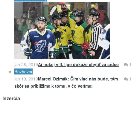
jan 28, 2019
Aj hokej v II. lige dokáže chytiť za srdce
1
Rozhovor
jan 19, 2019
Marcel Ozimák: Čím viac nás bude, tým
1
skôr sa priblížime k tomu, v čo veríme!
Inzercia