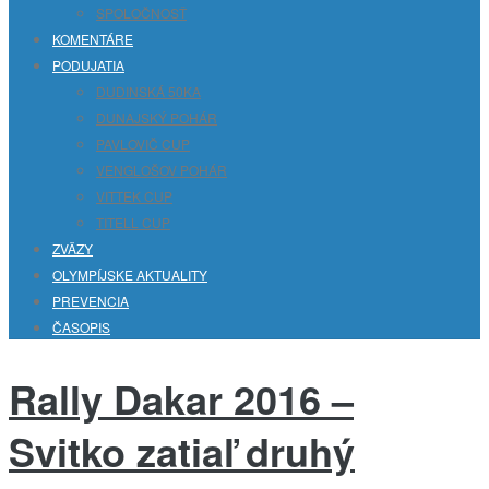
SPOLOČNOSŤ
KOMENTÁRE
PODUJATIA
DUDINSKÁ 50KA
DUNAJSKÝ POHÁR
PAVLOVIČ CUP
VENGLOŠOV POHÁR
VITTEK CUP
TITELL CUP
ZVÄZY
OLYMPÍJSKE AKTUALITY
PREVENCIA
ČASOPIS
Rally Dakar 2016 –
Svitko zatiaľ druhý