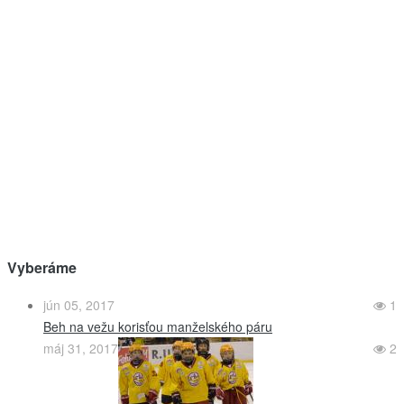
Vyberáme
jún 05, 2017
1
Beh na vežu korisťou manželského páru
máj 31, 2017
2