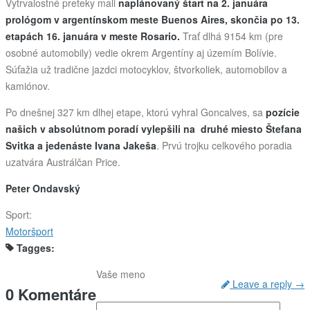
Vytrvalostné preteky mali
naplánovaný štart na 2. januára
prológom v argentínskom meste Buenos Aires, skončia po 13.
etapách 16. januára v meste Rosario.
Trať dlhá 9154 km (pre
osobné automobily) vedie okrem Argentíny aj územím Bolívie.
Súťažia už tradične jazdci motocyklov, štvorkoliek, automobilov a
kamiónov.
Po dnešnej 327 km dlhej etape, ktorú vyhral Goncalves, sa
pozície
našich v absolútnom poradí vylepšili na druhé miesto Štefana
Svitka a jedenáste Ivana Jakeša
. Prvú trojku celkového poradia
uzatvára Austrálčan Price.
Peter Ondavský
Sport:
Motoršport
Tagges:
Vaše meno
Leave a reply →
0 Komentáre