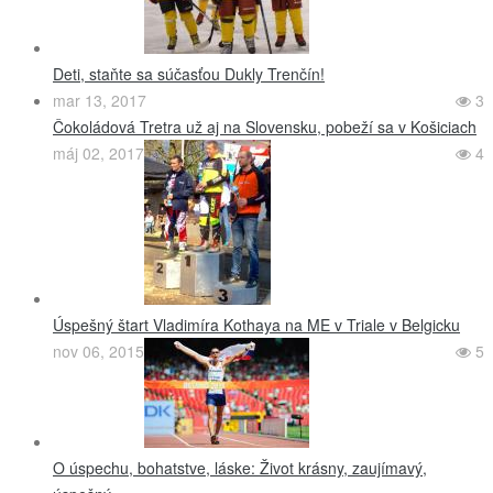
Deti, staňte sa súčasťou Dukly Trenčín!
mar 13, 2017
3
Čokoládová Tretra už aj na Slovensku, pobeží sa v Košiciach
máj 02, 2017
4
Úspešný štart Vladimíra Kothaya na ME v Triale v Belgicku
nov 06, 2015
5
O úspechu, bohatstve, láske: Život krásny, zaujímavý,