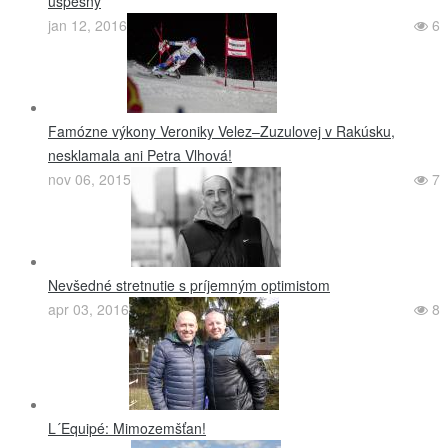
úspešný
jan 12, 2016
6
Famózne výkony Veroniky Velez–Zuzulovej v Rakúsku,
nesklamala ani Petra Vlhová!
nov 06, 2015
7
Nevšedné stretnutie s príjemným optimistom
apr 03, 2016
8
L´Equipé: Mimozemšťan!