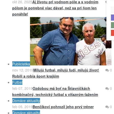
okt 26, 2025
Aj životu pri vodnom póle a s vodným
0
pólom je potrebné viac dávať, než sa pri ňom len
ponáhľať
Publicistika
nov 12, 2019
Milujú futbal, milujú ľudí, milujú život!
0
Robili a robia šport krajším
Futbal
feb 07, 2019
Ozdobou má byť na Štiavničkách
0
kombinačný, technický futbal s víťazným ťažením
Domáce aktuality
feb 05, 2019
Benčíkovi pohrozil jeho prvý tréner
0
Domáce aktuality