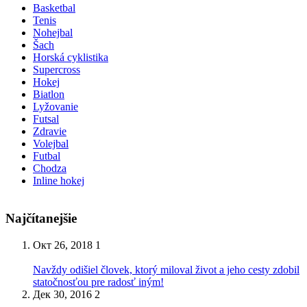
Basketbal
Tenis
Nohejbal
Šach
Horská cyklistika
Supercross
Hokej
Biatlon
Lyžovanie
Futsal
Zdravie
Volejbal
Futbal
Chodza
Inline hokej
Najčítanejšie
Окт 26, 2018
1
Navždy odišiel človek, ktorý miloval život a jeho cesty zdobil
statočnosťou pre radosť iným!
Дек 30, 2016
2