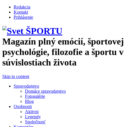
Перейти к основному содержанию
Redakcia
Kontakt
Prihlásenie
Magazín plný emócií, športovej
psychológie, filozofie a športu v
súvislostiach života
Skip to content
Spravodajstvo
Domáce spravodajstvo
Fotogalérie
Blog
Osobnosti
Aktivni
Legendy
Spoločnosť
Komentáre