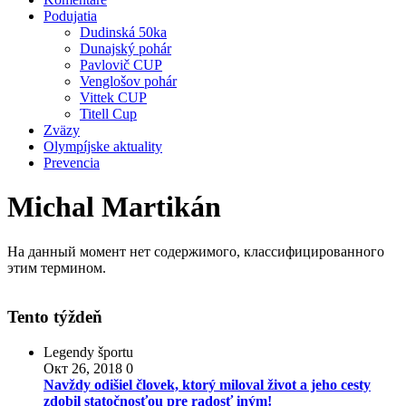
Podujatia
Dudinská 50ka
Dunajský pohár
Pavlovič CUP
Venglošov pohár
Vittek CUP
Titell Cup
Zväzy
Olympíjske aktuality
Prevencia
Michal Martikán
На данный момент нет содержимого, классифицированного
этим термином.
Tento týždeň
Legendy športu
Окт 26, 2018
0
Navždy odišiel človek, ktorý miloval život a jeho cesty
zdobil statočnosťou pre radosť iným!