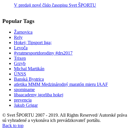
V predaji nové číslo časopisu Svet ŠPORTU
Popular Tags
Žarnovica
Rely
Hokej; Tipsport liga;
Levoča
#vratmesportdorodiny #drs2017
Trixen
Grzyb
Michal Martikán
ÚNSS
Banská Bystrica
atletika MMM Medzinárodný maratón mieru IAAF
spominame
libaacademy igorliba hokej
prevencia
Jakub Grigar
© Svet ŠPORTU 2007 - 2019. All Rights Reserved/ Autorské práva
sú vyhradené a vykonáva ich prevádzkovateľ portálu.
Back to top