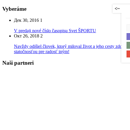
Vyberáme
<~
Дек 30, 2016
1
V predaji nové číslo časopisu Svet ŠPORTU
Окт 26, 2018
2
Navždy odišiel človek, ktorý miloval život a jeho cesty zdobil
statočnosťou pre radosť iným!
Naši partneri