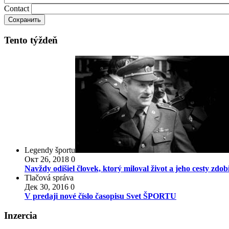
Contact
Tento týždeň
Legendy športu
Окт 26, 2018
0
Navždy odišiel človek, ktorý miloval život a jeho cesty zdo
Tlačová správa
Дек 30, 2016
0
V predaji nové číslo časopisu Svet ŠPORTU
Inzercia