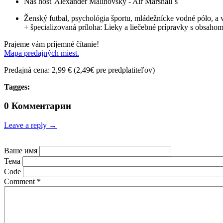
Náš hosť Alexander Malinovský - Air Marshall`s
Ženský futbal, psychológia športu, mládežnícke vodné pólo, a
+ špecializovaná príloha: Lieky a liečebné prípravky s obsaho
Prajeme vám príjemné čítanie!
Mapa predajných miest.
Predajná cena: 2,99 € (2,49€ pre predplatiteľov)
Tagges:
0 Комментарии
Leave a reply →
Ваше имя
Тема
Code
Comment
*