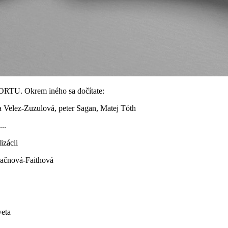
PORTU. Okrem iného sa dočítate:
a Velez-Zuzulová, peter Sagan, Matej Tóth
..
izácii
Mračnová-Faithová
veta