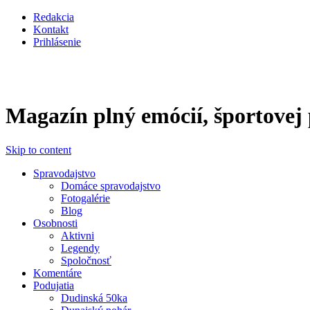
Перейти к основному содержанию
Redakcia
Kontakt
Prihlásenie
Magazín plný emócií, športovej p
Skip to content
Spravodajstvo
Domáce spravodajstvo
Fotogalérie
Blog
Osobnosti
Aktivni
Legendy
Spoločnosť
Komentáre
Podujatia
Dudinská 50ka