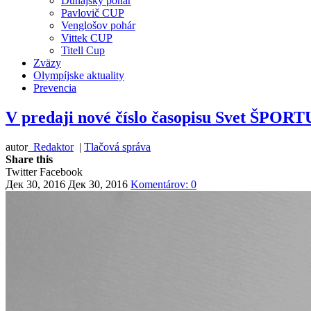
Dunajský pohár
Pavlovič CUP
Venglošov pohár
Vittek CUP
Titell Cup
Zväzy
Olympíjske aktuality
Prevencia
V predaji nové číslo časopisu Svet ŠPORT
autor
Redaktor
|
Tlačová správa
Share this
Twitter
Facebook
Дек 30, 2016
Дек 30, 2016
Komentárov: 0