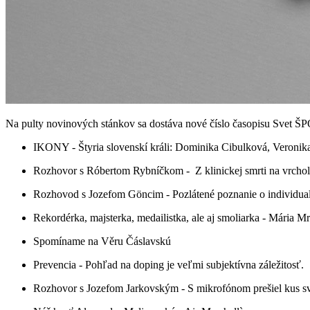
Na pulty novinových stánkov sa dostáva nové číslo časopisu Svet Š
IKONY - Štyria slovenskí králi: Dominika Cibulková, Veronik
Rozhovor s Róbertom Rybníčkom - Z klinickej smrti na vrchol.
Rozhovod s Jozefom Göncim - Pozlátené poznanie o individual
Rekordérka, majsterka, medailistka, ale aj smoliarka - Mária 
Spomíname na Věru Čáslavskú
Prevencia - Pohľad na doping je veľmi subjektívna záležitosť.
Rozhovor s Jozefom Jarkovským - S mikrofónom prešiel kus s