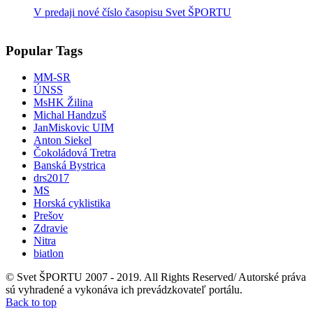
V predaji nové číslo časopisu Svet ŠPORTU
Popular Tags
MM-SR
ÚNSS
MsHK Žilina
Michal Handzuš
JanMiskovic UIM
Anton Siekel
Čokoládová Tretra
Banská Bystrica
drs2017
MS
Horská cyklistika
Prešov
Zdravie
Nitra
biatlon
© Svet ŠPORTU 2007 - 2019. All Rights Reserved/ Autorské práva
sú vyhradené a vykonáva ich prevádzkovateľ portálu.
Back to top