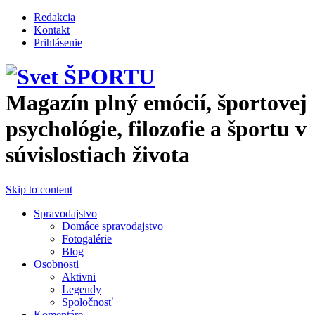
Перейти к основному содержанию
Redakcia
Kontakt
Prihlásenie
Magazín plný emócií, športovej
psychológie, filozofie a športu v
súvislostiach života
Skip to content
Spravodajstvo
Domáce spravodajstvo
Fotogalérie
Blog
Osobnosti
Aktivni
Legendy
Spoločnosť
Komentáre