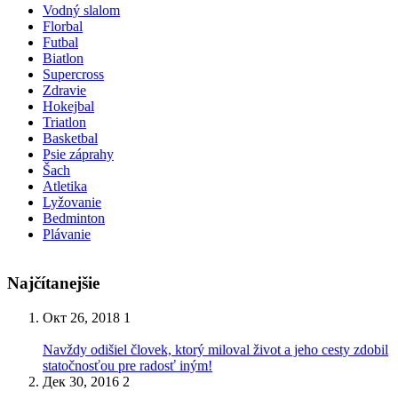
Vodný slalom
Florbal
Futbal
Biatlon
Supercross
Zdravie
Hokejbal
Triatlon
Basketbal
Psie záprahy
Šach
Atletika
Lyžovanie
Bedminton
Plávanie
Najčítanejšie
Окт 26, 2018
1
Navždy odišiel človek, ktorý miloval život a jeho cesty zdobil
statočnosťou pre radosť iným!
Дек 30, 2016
2