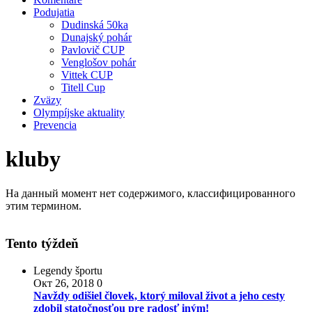
Podujatia
Dudinská 50ka
Dunajský pohár
Pavlovič CUP
Venglošov pohár
Vittek CUP
Titell Cup
Zväzy
Olympíjske aktuality
Prevencia
kluby
На данный момент нет содержимого, классифицированного
этим термином.
Tento týždeň
Legendy športu
Окт 26, 2018
0
Navždy odišiel človek, ktorý miloval život a jeho cesty
zdobil statočnosťou pre radosť iným!