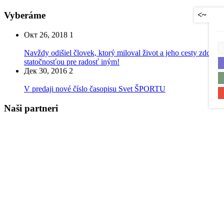
Vyberáme
<~
Окт 26, 2018
1
Navždy odišiel človek, ktorý miloval život a jeho cesty zdobil
statočnosťou pre radosť iným!
Дек 30, 2016
2
V predaji nové číslo časopisu Svet ŠPORTU
Naši partneri