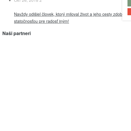
Окт 26, 2018
2
Navždy odišiel človek, ktorý miloval život a jeho cesty zdobil
statočnosťou pre radosť iným!
Naši partneri