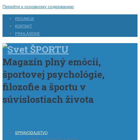
Перейти к основному содержанию
REDAKCIA
KONTAKT
PRIHLÁSENIE
Magazín plný emócií,
športovej psychológie,
filozofie a športu v
súvislostiach života
Skip to content
SPRAVODAJSTVO
DOMÁCE SPRAVODAJSTVO