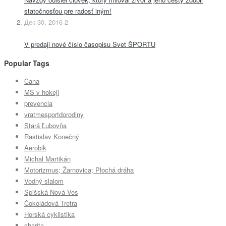
statočnosťou pre radosť iným!
Дек 30, 2016
2
V predaji nové číslo časopisu Svet ŠPORTU
Popular Tags
Cana
MS v hokeji
prevencia
vratmesportdorodiny
Stará Ľubovňa
Rastislav Konečný
Aerobik
Michal Martikán
Motorizmus; Žarnovica; Plochá dráha
Vodný slalom
Spišská Nová Ves
Čokoládová Tretra
Horská cyklistika
charita