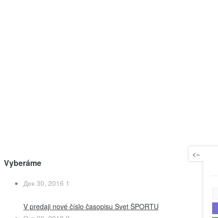
<~
Vyberáme
Дек 30, 2016
1
V predaji nové číslo časopisu Svet ŠPORTU