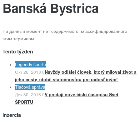
Banská Bystrica
На данный момент нет содержимого, классифицированного
этим термином.
Tento týždeň
Legendy športu
Окт 26, 2018
0
Navždy odišiel človek, ktorý miloval život a
jeho cesty zdobil statočnosťou pre radosť iným!
Tlačová správa
Дек 30, 2016
0
V predaji nové číslo časopisu Svet
ŠPORTU
Inzercia