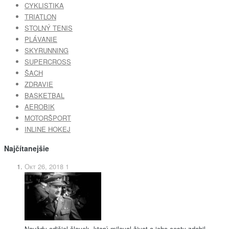
CYKLISTIKA
TRIATLON
STOLNÝ TENIS
PLÁVANIE
SKYRUNNING
SUPERCROSS
ŠACH
ZDRAVIE
BASKETBAL
AEROBIK
MOTORŠPORT
INLINE HOKEJ
Najčítanejšie
Окт 26, 2018
1
Navždy odišiel človek, ktorý miloval život a jeho cesty zdobil