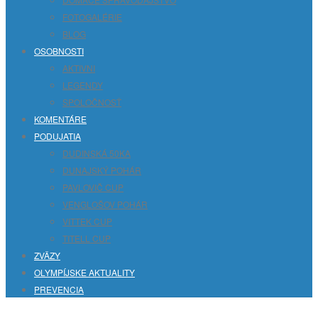
FOTOGALÉRIE
BLOG
OSOBNOSTI
AKTIVNI
LEGENDY
SPOLOČNOSŤ
KOMENTÁRE
PODUJATIA
DUDINSKÁ 50KA
DUNAJSKÝ POHÁR
PAVLOVIČ CUP
VENGLOŠOV POHÁR
VITTEK CUP
TITELL CUP
ZVÄZY
OLYMPÍJSKE AKTUALITY
PREVENCIA