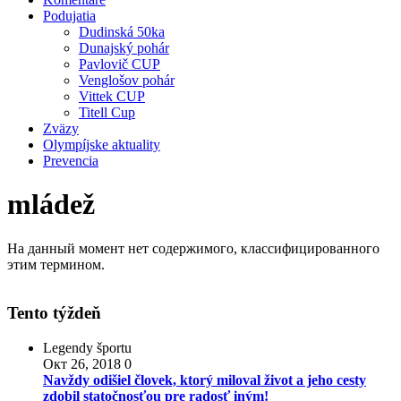
Podujatia
Dudinská 50ka
Dunajský pohár
Pavlovič CUP
Venglošov pohár
Vittek CUP
Titell Cup
Zväzy
Olympíjske aktuality
Prevencia
mládež
На данный момент нет содержимого, классифицированного
этим термином.
Tento týždeň
Legendy športu
Окт 26, 2018
0
Navždy odišiel človek, ktorý miloval život a jeho cesty
zdobil statočnosťou pre radosť iným!