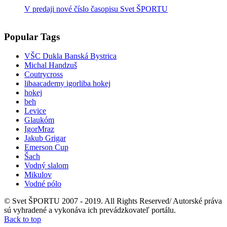
V predaji nové číslo časopisu Svet ŠPORTU
Popular Tags
VŠC Dukla Banská Bystrica
Michal Handzuš
Coutrycross
libaacademy igorliba hokej
hokej
beh
Levice
Glaukóm
IgorMraz
Jakub Grigar
Emerson Cup
Šach
Vodný slalom
Mikulov
Vodné pólo
© Svet ŠPORTU 2007 - 2019. All Rights Reserved/ Autorské práva
sú vyhradené a vykonáva ich prevádzkovateľ portálu.
Back to top