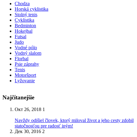
Chodza
Horská cyklistika
Stolný tenis
Cyklistika
Bedminton
Hokejbal
Futsal
Judo
Vodné pólo
Vodný slalom
Florbal
Psie záprahy
Tenis
Motoršport
Lyžovanie
Najčítanejšie
Окт 26, 2018
1
Navždy odišiel človek, ktorý miloval život a jeho cesty zdobil
statočnosťou pre radosť iným!
Дек 30, 2016
2