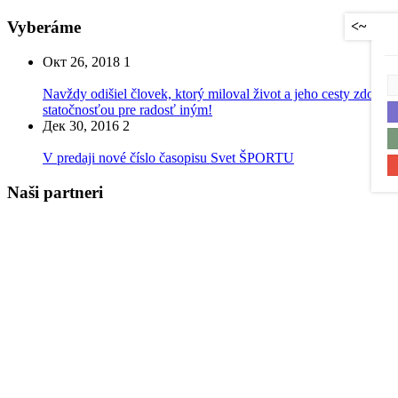
Vyberáme
<~
Окт 26, 2018
1
Navždy odišiel človek, ktorý miloval život a jeho cesty zdobil
statočnosťou pre radosť iným!
Дек 30, 2016
2
V predaji nové číslo časopisu Svet ŠPORTU
Naši partneri