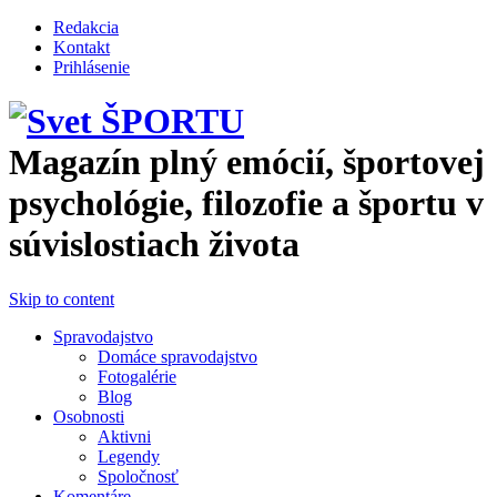
Перейти к основному содержанию
Redakcia
Kontakt
Prihlásenie
Magazín plný emócií, športovej
psychológie, filozofie a športu v
súvislostiach života
Skip to content
Spravodajstvo
Domáce spravodajstvo
Fotogalérie
Blog
Osobnosti
Aktivni
Legendy
Spoločnosť
Komentáre