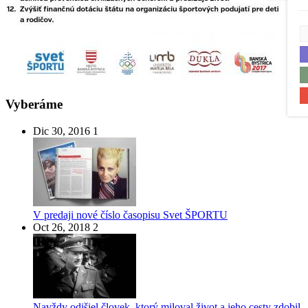
Vyberáme
Dic 30, 2016
1
V predaji nové číslo časopisu Svet ŠPORTU
Oct 26, 2018
2
Navždy odišiel človek, ktorý miloval život a jeho cesty zdobil