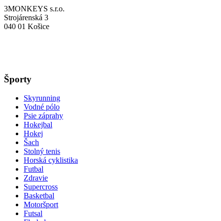
3MONKEYS s.r.o.
Strojárenská 3
040 01 Košice
Športy
Skyrunning
Vodné pólo
Psie záprahy
Hokejbal
Hokej
Šach
Stolný tenis
Horská cyklistika
Futbal
Zdravie
Supercross
Basketbal
Motoršport
Futsal