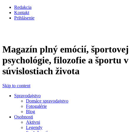
Pasar al contenido principal
Redakcia
Kontakt
Prihlásenie
Magazín plný emócií, športovej
psychológie, filozofie a športu v
súvislostiach života
Skip to content
Spravodajstvo
Domáce spravodajstvo
Fotogalérie
Blog
Osobnosti
Aktivni
Legendy