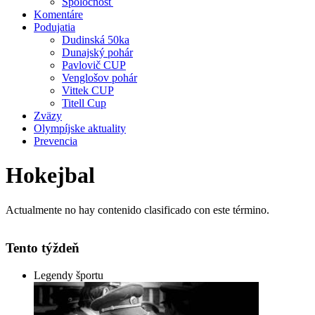
Spoločnosť
Komentáre
Podujatia
Dudinská 50ka
Dunajský pohár
Pavlovič CUP
Venglošov pohár
Vittek CUP
Titell Cup
Zväzy
Olympíjske aktuality
Prevencia
Hokejbal
Actualmente no hay contenido clasificado con este término.
Tento týždeň
Legendy športu