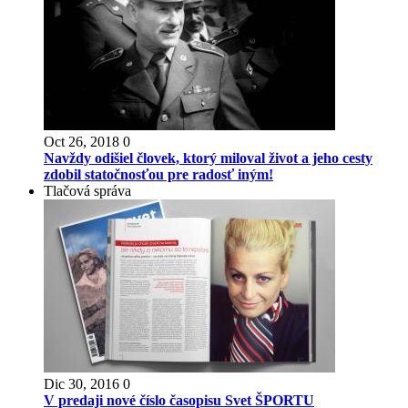
Oct 26, 2018
0
Navždy odišiel človek, ktorý miloval život a jeho cesty
zdobil statočnosťou pre radosť iným!
Tlačová správa
Dic 30, 2016
0
V predaji nové číslo časopisu Svet ŠPORTU