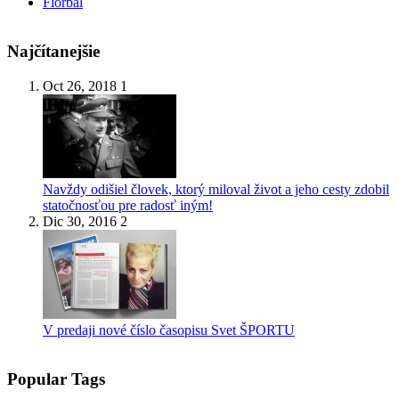
Florbal
Najčítanejšie
Oct 26, 2018
1
Navždy odišiel človek, ktorý miloval život a jeho cesty zdobil
statočnosťou pre radosť iným!
Dic 30, 2016
2
V predaji nové číslo časopisu Svet ŠPORTU
Popular Tags