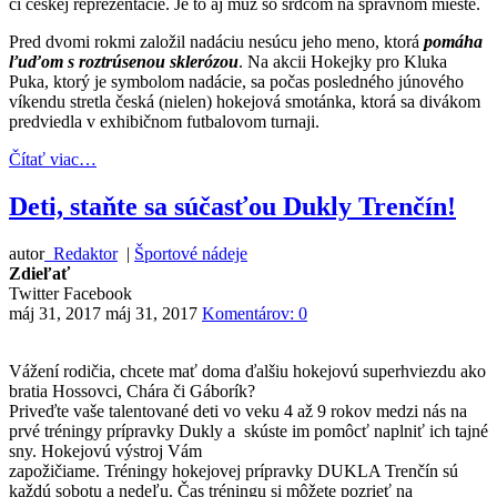
či českej reprezentácie. Je to aj muž so srdcom na správnom mieste.
Pred dvomi rokmi založil nadáciu nesúcu jeho meno, ktorá
pomáha
ľuďom s roztrúsenou sklerózou
. Na akcii Hokejky pro Kluka
Puka, ktorý je symbolom nadácie, sa počas posledného júnového
víkendu stretla česká (nielen) hokejová smotánka, ktorá sa divákom
predviedla v exhibičnom futbalovom turnaji.
Čítať viac…
Deti, staňte sa súčasťou Dukly Trenčín!
autor
Redaktor
|
Športové nádeje
Zdieľať
Twitter
Facebook
máj 31, 2017
máj 31, 2017
Komentárov: 0
Vážení rodičia, chcete mať doma ďalšiu hokejovú superhviezdu ako
bratia Hossovci, Chára či Gáborík?
Priveďte vaše talentované deti vo veku 4 až 9 rokov medzi nás na
prvé tréningy prípravky Dukly a skúste im pomôcť naplniť ich tajné
sny. Hokejovú výstroj Vám
zapožičiame. Tréningy hokejovej prípravky DUKLA Trenčín sú
každú sobotu a nedeľu. Čas tréningu si môžete pozrieť na