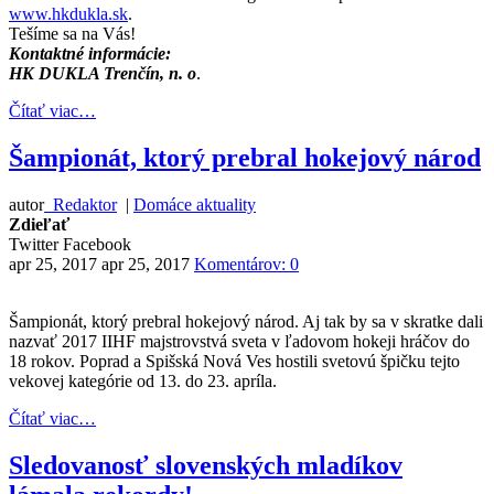
www.hkdukla.sk
.
Tešíme sa na Vás!
Kontaktné informácie:
HK DUKLA Trenčín, n. o
.
Čítať viac…
Šampionát, ktorý prebral hokejový národ
autor
Redaktor
|
Domáce aktuality
Zdieľať
Twitter
Facebook
apr 25, 2017
apr 25, 2017
Komentárov: 0
Šampionát, ktorý prebral hokejový národ. Aj tak by sa v skratke dali
nazvať 2017 IIHF majstrovstvá sveta v ľadovom hokeji hráčov do
18 rokov. Poprad a Spišská Nová Ves hostili svetovú špičku tejto
vekovej kategórie od 13. do 23. apríla.
Čítať viac…
Sledovanosť slovenských mladíkov