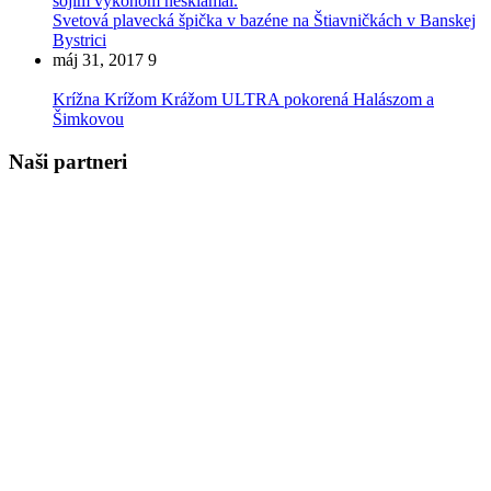
Svetová plavecká špička v bazéne na Štiavničkách v Banskej
Bystrici
máj 31, 2017
9
Krížna Krížom Krážom ULTRA pokorená Halászom a
Šimkovou
Naši partneri