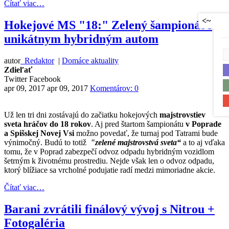
Čítať viac…
<~
Hokejové MS "18:" Zelený šampionát s
unikátnym hybridným autom
autor
Redaktor
|
Domáce aktuality
Zdieľať
Twitter
Facebook
apr 09, 2017
apr 09, 2017
Komentárov: 0
Už len tri dni zostávajú do začiatku hokejových
majstrovstiev
sveta hráčov do 18 rokov
. Aj pred štartom šampionátu
v Poprade
a Spišskej Novej Vsi
možno povedať, že turnaj pod Tatrami bude
výnimočný. Budú to totiž
"zelené majstrovstvá sveta“
a to aj vďaka
tomu, že v Poprad zabezpečí odvoz odpadu hybridným vozidlom
šetrným k životnému prostrediu. Nejde však len o odvoz odpadu,
ktorý blížiace sa vrcholné podujatie radí medzi mimoriadne akcie.
Čítať viac…
Barani zvrátili finálový vývoj s Nitrou +
Fotogaléria