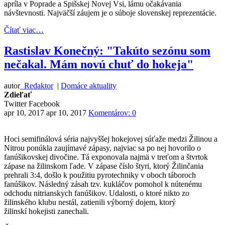
apríla v Poprade a Spišskej Novej Vsi, lámu očakávania
návštevnosti. Najväčší záujem je o súboje slovenskej reprezentácie.
Čítať viac…
Rastislav Konečný: "Takúto sezónu som
nečakal. Mám novú chuť do hokeja"
autor
Redaktor
|
Domáce aktuality
Zdieľať
Twitter
Facebook
apr 10, 2017
apr 10, 2017
Komentárov: 0
Hoci semifinálová séria najvyššej hokejovej súťaže medzi Žilinou a
Nitrou ponúkla zaujímavé zápasy, najviac sa po nej hovorilo o
fanúšikovskej divočine. Tá exponovala najmä v treťom a štvrtok
zápase na žilinskom ľade. V zápase číslo štyri, ktorý Žilinčania
prehrali 3:4, došlo k použitiu pyrotechniky v oboch táboroch
fanúšikov. Následný zásah tzv. kukláčov pomohol k nútenému
odchodu nitrianskych fanúšikov. Udalosti, o ktoré nikto zo
žilinského klubu nestál, zatienili výborný dojem, ktorý
žilinskí hokejisti zanechali.