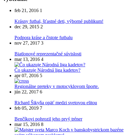
feb 21, 2016
1
Krásny futbal, šťastné deti, výborné publikum!
dec 29, 2015
2
Podpora kráse a čistote futbalu
nov 27, 2017
3
Biatlonové reprezentačné súvislosti
mar 13, 2016
4
Čo ukazuje Národná liga kadetov?
apr 07, 2016
5
Regionálne preteky v motocyklovom športe.
jún 22, 2017
6
Richard Šikyňa opäť medzi svetovou elitou
feb 05, 2019
7
Benčíkovi pohrozil jeho prvý tréner
mar 15, 2016
8