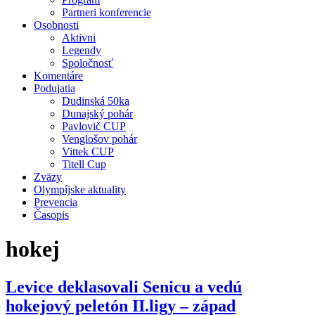
Partneri konferencie
Osobnosti
Aktivni
Legendy
Spoločnosť
Komentáre
Podujatia
Dudinská 50ka
Dunajský pohár
Pavlovič CUP
Venglošov pohár
Vittek CUP
Titell Cup
Zväzy
Olympíjske aktuality
Prevencia
Časopis
hokej
Levice deklasovali Senicu a vedú
hokejový peletón II.ligy – západ