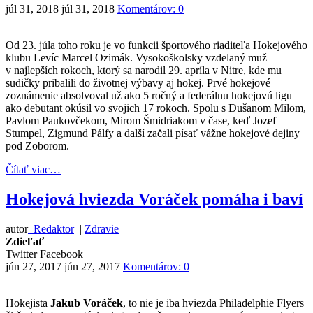
júl 31, 2018
júl 31, 2018
Komentárov: 0
Od 23. júla toho roku je vo funkcii športového riaditeľa Hokejového
klubu Levíc Marcel Ozimák. Vysokoškolsky vzdelaný muž
v najlepších rokoch, ktorý sa narodil 29. apríla v Nitre, kde mu
sudičky pribalili do životnej výbavy aj hokej. Prvé hokejové
zoznámenie absolvoval už ako 5 ročný a federálnu hokejovú ligu
ako debutant okúsil vo svojich 17 rokoch. Spolu s Dušanom Milom,
Pavlom Paukovčekom, Mirom Šmidriakom v čase, keď Jozef
Stumpel, Zigmund Pálfy a další začali písať vážne hokejové dejiny
pod Zoborom.
Čítať viac…
Hokejová hviezda Voráček pomáha i baví
autor
Redaktor
|
Zdravie
Zdieľať
Twitter
Facebook
jún 27, 2017
jún 27, 2017
Komentárov: 0
Hokejista
Jakub Voráček
, to nie je iba hviezda Philadelphie Flyers