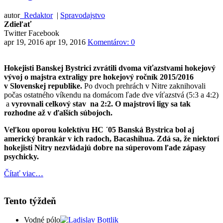
autor
Redaktor
|
Spravodajstvo
Zdieľať
Twitter
Facebook
apr 19, 2016
apr 19, 2016
Komentárov: 0
Hokejisti Banskej Bystrici zvrátili dvoma víťazstvami hokejový
vývoj o majstra extraligy pre hokejový ročník 2015/2016
v Slovenskej republike.
Po dvoch prehrách v Nitre zaknihovali
počas ostatného víkendu na domácom ľade dve víťazstvá (5:3 a 4:2)
a
vyrovnali celkový stav na 2:2. O majstrovi ligy sa tak
rozhodne až v ďalších súbojoch.
Veľkou oporou kolektívu HC ´05 Banská Bystrica bol aj
americký brankár v ich radoch, Bacashihua. Zdá sa, že niektorí
hokejisti Nitry nezvládajú dobre na súperovom ľade zápasy
psychicky.
Čítať viac…
Tento týždeň
Vodné pólo