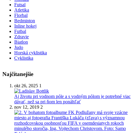
Futsal
Atletika
Florbal
Bedminton
Inline hokej
Futbal
Zdravie
Biatlon
Judo
Horská cyklistika
Cyklistika
Najčítanejšie
okt 26, 2025
1
Aj životu pri vodnom póle a s vodným pólom je potrebné viac
dávať, než sa pri ňom len ponáhľať
nov 12, 2019
2