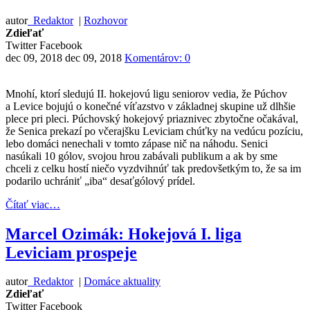
autor
Redaktor
|
Rozhovor
Zdieľať
Twitter
Facebook
dec 09, 2018
dec 09, 2018
Komentárov: 0
Mnohí, ktorí sledujú II. hokejovú ligu seniorov vedia, že Púchov
a Levice bojujú o konečné víťazstvo v základnej skupine už dlhšie
plece pri pleci. Púchovský hokejový priaznivec zbytočne očakával,
že Senica prekazí po včerajšku Leviciam chúťky na vedúcu pozíciu,
lebo domáci nenechali v tomto zápase nič na náhodu. Senici
nasúkali 10 gólov, svojou hrou zabávali publikum a ak by sme
chceli z celku hostí niečo vyzdvihnúť tak predovšetkým to, že sa im
podarilo uchrániť „iba“ desaťgólový prídel.
Čítať viac…
Marcel Ozimák: Hokejová I. liga
Leviciam prospeje
autor
Redaktor
|
Domáce aktuality
Zdieľať
Twitter
Facebook