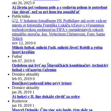
okt 26, 2025
0
Aj životu pri vodnom póle a s vodným pólom je potrebné
viac dávať, než sa pri ňom len ponáhľať
Publicistika
nov 12, 2019
0
Milujú futbal, milujú ľudí, milujú život! Robili a robia
šport krajším
Futbal
feb 07, 2019
0
Ozdobou má byť na Štiavničkách kombinačný, technický
futbal s víťazným ťažením
Domáce aktuality
feb 05, 2019
0
Benčíkovi pohrozil jeho prvý tréner
Domáce aktuality
jan 28, 2019
1
Aj hokej v II. lige dokáže chytiť za srdce
Rozhovor
jan 19, 2019
1
Marcel Ozimák: Čím viac nás bude, tým skôr sa