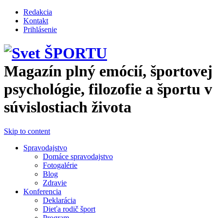
Skočiť na hlavný obsah
Redakcia
Kontakt
Prihlásenie
Magazín plný emócií, športovej
psychológie, filozofie a športu v
súvislostiach života
Skip to content
Spravodajstvo
Domáce spravodajstvo
Fotogalérie
Blog
Zdravie
Konferencia
Deklarácia
Dieťa rodič šport
Program