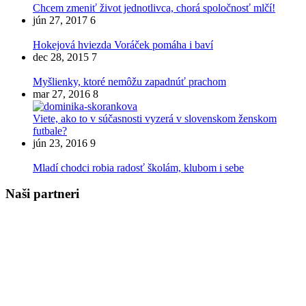
Chcem zmeniť život jednotlivca, chorá spoločnosť mlčí!
jún 27, 2017
6
Hokejová hviezda Voráček pomáha i baví
dec 28, 2015
7
Myšlienky, ktoré nemôžu zapadnúť prachom
mar 27, 2016
8
Viete, ako to v súčasnosti vyzerá v slovenskom ženskom
futbale?
jún 23, 2016
9
Mladí chodci robia radosť školám, klubom i sebe
Naši partneri