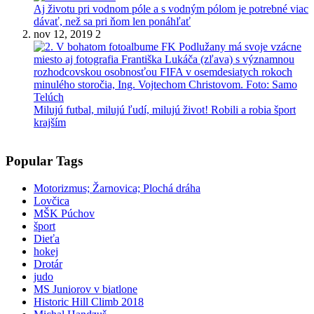
Aj životu pri vodnom póle a s vodným pólom je potrebné viac
dávať, než sa pri ňom len ponáhľať
nov 12, 2019
2
Milujú futbal, milujú ľudí, milujú život! Robili a robia šport
krajším
Popular Tags
Motorizmus; Žarnovica; Plochá dráha
Lovčica
MŠK Púchov
šport
Dieťa
hokej
Drotár
judo
MS Juniorov v biatlone
Historic Hill Climb 2018