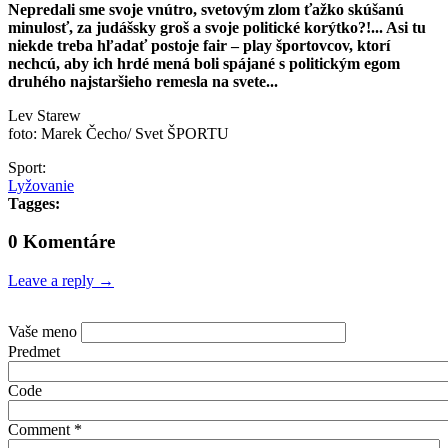
Nepredali sme svoje vnútro, svetovým zlom ťažko skúšanú
minulosť, za judášsky groš a svoje politické korýtko?!... Asi tu
niekde treba hľadať postoje fair – play športovcov, ktorí
nechcú, aby ich hrdé mená boli spájané s politickým egom
druhého najstaršieho remesla na svete...
Lev Starew
foto: Marek Čecho/ Svet ŠPORTU
Sport:
Lyžovanie
Tagges:
0 Komentáre
Leave a reply →
Vaše meno
Predmet
Code
Comment
*