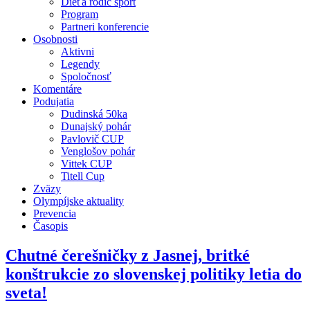
Dieťa rodič šport
Program
Partneri konferencie
Osobnosti
Aktivni
Legendy
Spoločnosť
Komentáre
Podujatia
Dudinská 50ka
Dunajský pohár
Pavlovič CUP
Venglošov pohár
Vittek CUP
Titell Cup
Zväzy
Olympíjske aktuality
Prevencia
Časopis
Chutné čerešničky z Jasnej, britké
konštrukcie zo slovenskej politiky letia do
sveta!