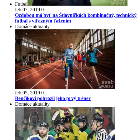
Futbal
feb 07, 2019
0
Ozdobou má byť na Štiavničkách kombinačný, technický
futbal s víťazným ťažením
Domáce aktuality
feb 05, 2019
0
Benčíkovi pohrozil jeho prvý tréner
Domáce aktuality