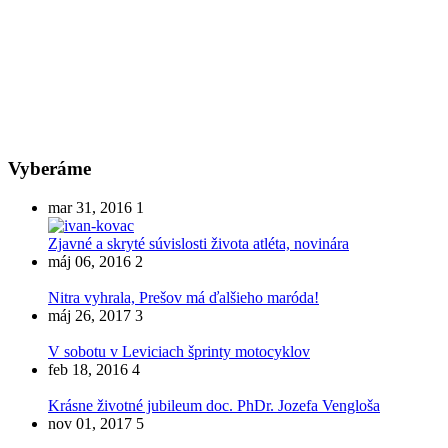
Vyberáme
mar 31, 2016
1
Zjavné a skryté súvislosti života atléta, novinára
máj 06, 2016
2
Nitra vyhrala, Prešov má ďalšieho maróda!
máj 26, 2017
3
V sobotu v Leviciach šprinty motocyklov
feb 18, 2016
4
Krásne životné jubileum doc. PhDr. Jozefa Vengloša
nov 01, 2017
5