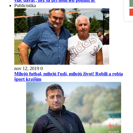
viac dávať, než sa pri ňom len ponáhľať
Publicistika
nov 12, 2019
0
Milujú futbal, milujú ľudí, milujú život! Robili a robia
šport krajším