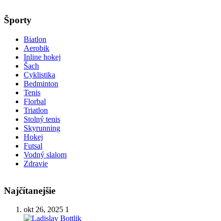
Športy
Biatlon
Aerobik
Inline hokej
Šach
Cyklistika
Bedminton
Tenis
Florbal
Triatlon
Stolný tenis
Skyrunning
Hokej
Futsal
Vodný slalom
Zdravie
Najčítanejšie
okt 26, 2025
1