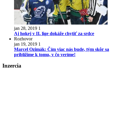
jan 28, 2019
1
Aj hokej v II. lige dokáže chytiť za srdce
Rozhovor
jan 19, 2019
1
Marcel Ozimák: Čím viac nás bude, tým skôr sa
priblížime k tomu, v čo veríme!
Inzercia