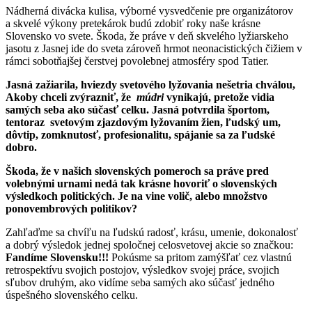
Nádherná divácka kulisa, výborné vysvedčenie pre organizátorov
a skvelé výkony pretekárok budú zdobiť roky naše krásne
Slovensko vo svete. Škoda, že práve v deň skvelého lyžiarskeho
jasotu z Jasnej ide do sveta zároveň hrmot neonacistických čižiem v
rámci sobotňajšej čerstvej povolebnej atmosféry spod Tatier.
Jasná zažiarila, hviezdy svetového lyžovania nešetria chválou,
Akoby chceli zvýrazniť, že
múdri
vynikajú, pretože vidia
samých seba ako súčasť celku.
Jasná potvrdila športom,
tentoraz svetovým zjazdovým lyžovaním žien, ľudský um,
dôvtip, zomknutosť, profesionalitu, spájanie sa za ľudské
dobro.
Škoda, že v našich slovenských pomeroch sa práve pred
volebnými urnami nedá tak krásne hovoriť o slovenských
výsledkoch politických. Je na vine volič, alebo množstvo
ponovembrových politikov?
Zahľaďme sa chvíľu na ľudskú radosť, krásu, umenie, dokonalosť
a dobrý výsledok jednej spoločnej celosvetovej akcie so značkou:
Fandíme Slovensku!!!
Pokúsme sa pritom zamýšľať cez vlastnú
retrospektívu svojich postojov, výsledkov svojej práce, svojich
sľubov druhým, ako vidíme seba samých ako súčasť jedného
úspešného slovenského celku.