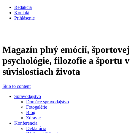
Skočiť na hlavný obsah
Redakcia
Kontakt
Prihlásenie
Magazín plný emócií, športovej
psychológie, filozofie a športu v
súvislostiach života
Skip to content
Spravodajstvo
Domáce spravodajstvo
Fotogalérie
Blog
Zdravie
Konferencia
Deklarácia