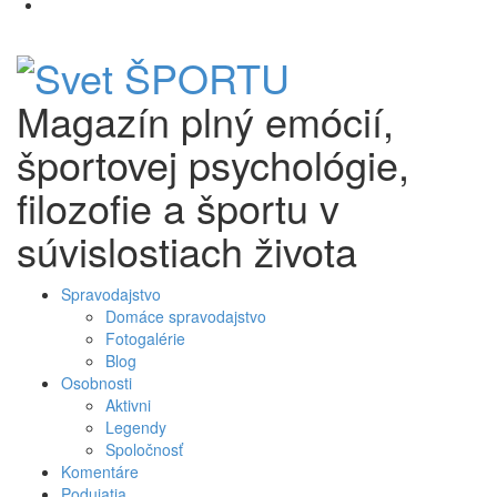
Skip
to
content
Magazín plný emócií,
športovej psychológie,
filozofie a športu v
súvislostiach života
Spravodajstvo
Domáce spravodajstvo
Fotogalérie
Blog
Osobnosti
Aktivni
Legendy
Spoločnosť
Komentáre
Podujatia