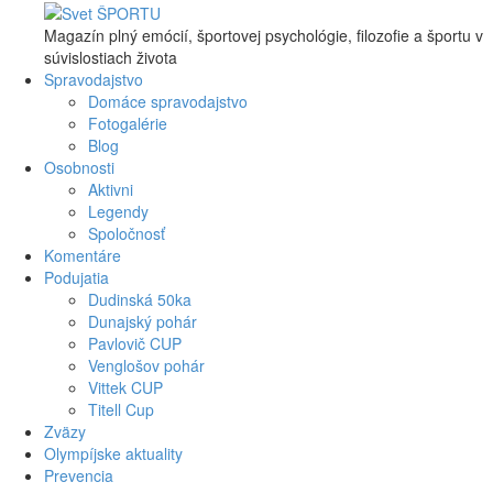
Skip to main content
Magazín plný emócií, športovej psychológie, filozofie a športu v
súvislostiach života
Spravodajstvo
Domáce spravodajstvo
Fotogalérie
Blog
Osobnosti
Aktivni
Legendy
Spoločnosť
Komentáre
Podujatia
Dudinská 50ka
Dunajský pohár
Pavlovič CUP
Venglošov pohár
Vittek CUP
Titell Cup
Zväzy
Olympíjske aktuality
Prevencia