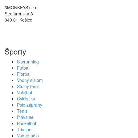
3MONKEYS s.r.o.
Strojárenská 3
040 01 Košice
Športy
Skyrunning
Futbal
Florbal
Vodný slalom
Stolný tenis
Volejbal
Cyklistika
Psie záprahy
Tenis
Plávanie
Basketbal
Triatlon
Vodné pólo